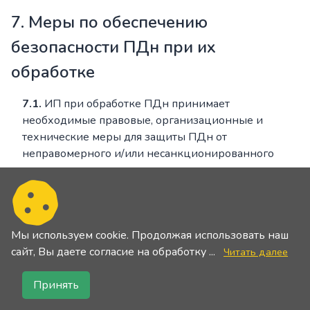
7. Меры по обеспечению
безопасности ПДн при их
обработке
7.1.
ИП при обработке ПДн принимает
необходимые правовые, организационные и
технические меры для защиты ПДн от
неправомерного и/или несанкционированного
доступа к ним, уничтожения, изменения,
блокирования, копирования, предоставления,
распространения ПДн, а также от иных
неправомерных действий в отношении ПДн.
Мы используем cookie. Продолжая использовать наш
7.2.
К таким мерам в соответствии с Федеральным
cайт, Вы даете согласие на обработку ...
Читать далее
законом, в частности, относятся:
Принять
назначение лица, ответственного за
организацию обработки ПДн, и лица,