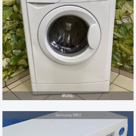
8500
р.
Samsung S852