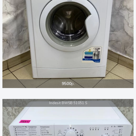
9500
р.
Indesit BWSB 51051 S