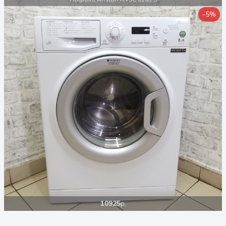
-5%
10925
р.