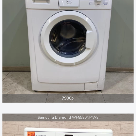
7900
р.
Samsung Diamond WF8590NMW9