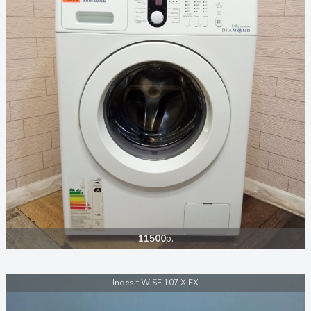
11500
р.
Indesit WISE 107 X EX