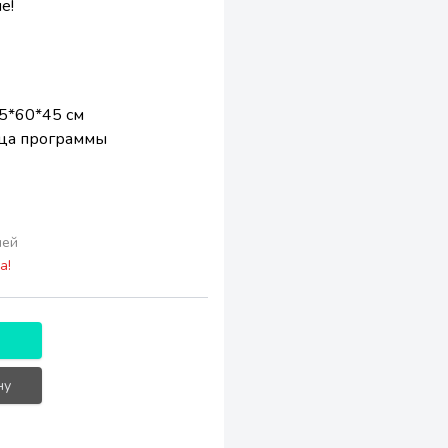
е!
5*60*45 см
ца программы
лей
а!
ну