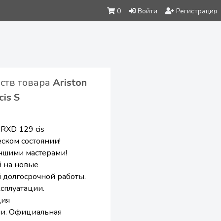
0
Войти
Регистрация
йств товара
Ariston
is S
ARXD 129 cis
ском состоянии!
чшими мастерами!
 на новые
 долгосрочной работы.
сплуатации.
ция
и. Официальная