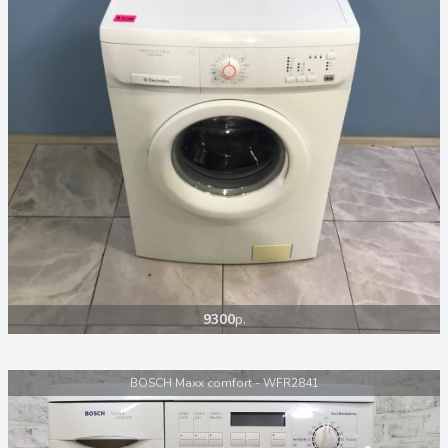
9300
р.
BOSCH Maxx comfort - WFR2841