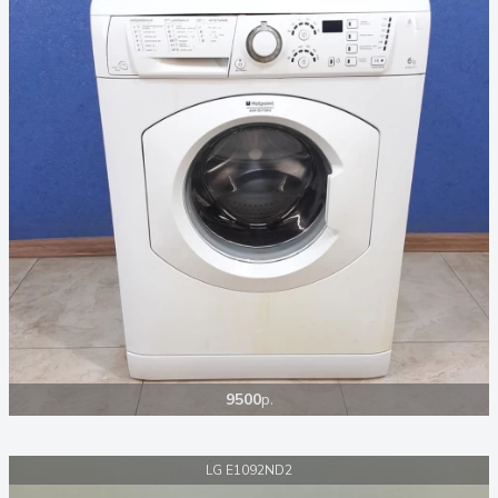
9500
р.
LG E1092ND2