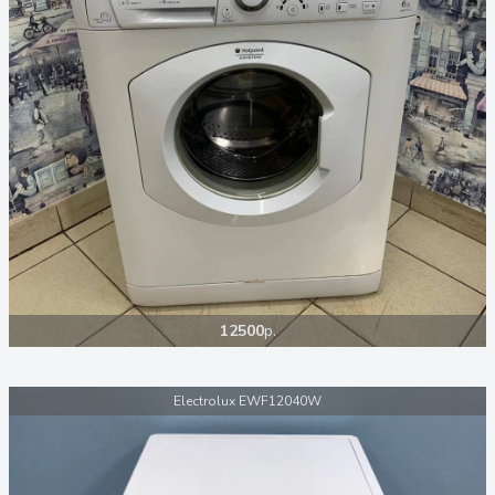
12500
р.
Electrolux EWF12040W