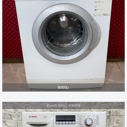
8000
р.
Bosch WLG24260OE