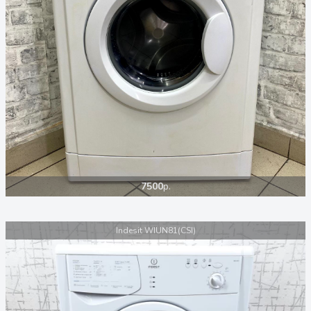
7500
р.
Indesit WIUN81(CSI)